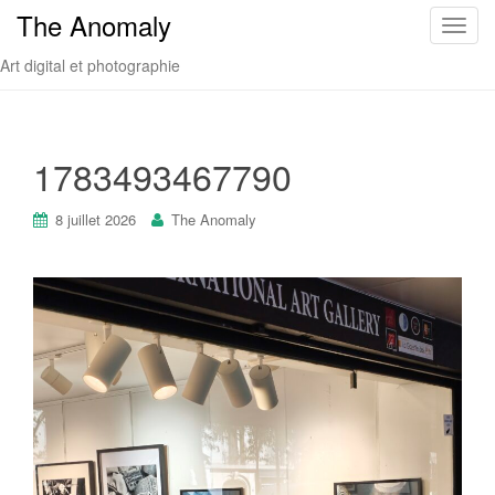
The Anomaly
T
o
Art digital et photographie
g
g
l
e
1783493467790
n
a
8 juillet 2026
The Anomaly
v
i
g
a
t
i
o
n